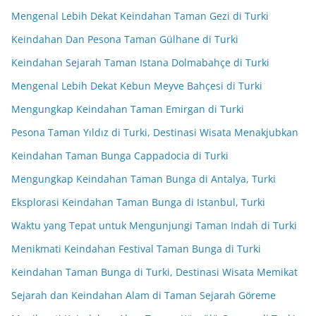
Mengenal Lebih Dekat Keindahan Taman Gezi di Turki
Keindahan Dan Pesona Taman Gülhane di Turki
Keindahan Sejarah Taman Istana Dolmabahçe di Turki
Mengenal Lebih Dekat Kebun Meyve Bahçesi di Turki
Mengungkap Keindahan Taman Emirgan di Turki
Pesona Taman Yıldız di Turki, Destinasi Wisata Menakjubkan
Keindahan Taman Bunga Cappadocia di Turki
Mengungkap Keindahan Taman Bunga di Antalya, Turki
Eksplorasi Keindahan Taman Bunga di Istanbul, Turki
Waktu yang Tepat untuk Mengunjungi Taman Indah di Turki
Menikmati Keindahan Festival Taman Bunga di Turki
Keindahan Taman Bunga di Turki, Destinasi Wisata Memikat
Sejarah dan Keindahan Alam di Taman Sejarah Göreme