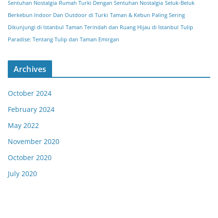
Sentuhan Nostalgia
Rumah Turki Dengan Sentuhan Nostalgia
Seluk-Beluk
Berkebun Indoor Dan Outdoor di Turki
Taman & Kebun Paling Sering
Dikunjungi di Istanbul
Taman Terindah dan Ruang Hijau di Istanbul
Tulip
Paradise: Tentang Tulip dan Taman Emirgan
Archives
October 2024
February 2024
May 2022
November 2020
October 2020
July 2020