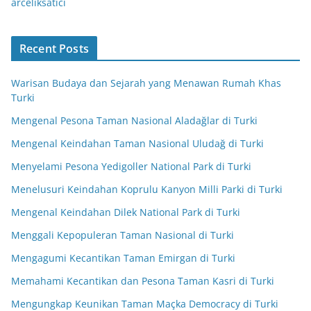
arceliksatici
Recent Posts
Warisan Budaya dan Sejarah yang Menawan Rumah Khas
Turki
Mengenal Pesona Taman Nasional Aladağlar di Turki
Mengenal Keindahan Taman Nasional Uludağ di Turki
Menyelami Pesona Yedigoller National Park di Turki
Menelusuri Keindahan Koprulu Kanyon Milli Parki di Turki
Mengenal Keindahan Dilek National Park di Turki
Menggali Kepopuleran Taman Nasional di Turki
Mengagumi Kecantikan Taman Emirgan di Turki
Memahami Kecantikan dan Pesona Taman Kasri di Turki
Mengungkap Keunikan Taman Maçka Democracy di Turki