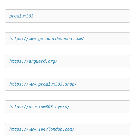
premium303
https://www.geradordesenha.com/
https://arguard.org/
https://www.premium303.shop/
https://premium303.cymru/
https://www.1947london.com/