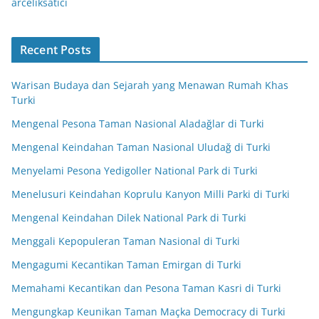
arceliksatici
Recent Posts
Warisan Budaya dan Sejarah yang Menawan Rumah Khas
Turki
Mengenal Pesona Taman Nasional Aladağlar di Turki
Mengenal Keindahan Taman Nasional Uludağ di Turki
Menyelami Pesona Yedigoller National Park di Turki
Menelusuri Keindahan Koprulu Kanyon Milli Parki di Turki
Mengenal Keindahan Dilek National Park di Turki
Menggali Kepopuleran Taman Nasional di Turki
Mengagumi Kecantikan Taman Emirgan di Turki
Memahami Kecantikan dan Pesona Taman Kasri di Turki
Mengungkap Keunikan Taman Maçka Democracy di Turki