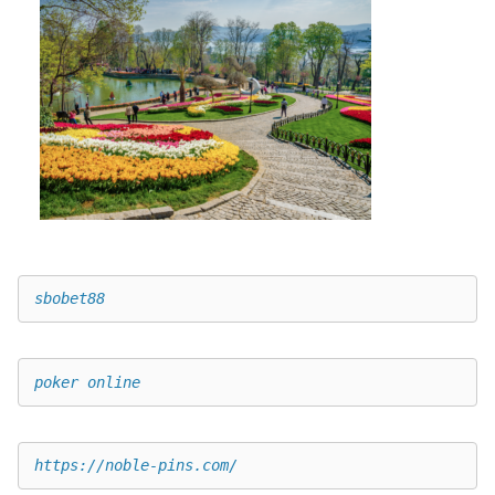
sbobet88
poker online
https://noble-pins.com/