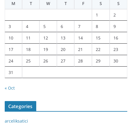
M
T
W
T
F
S
S
1
2
3
4
5
6
7
8
9
10
11
12
13
14
15
16
17
18
19
20
21
22
23
24
25
26
27
28
29
30
31
« Oct
Categories
arceliksatici