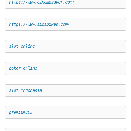
https://www.cinemasaver.com/
https://www.sidsbikes.com/
slot online
poker online
slot indonesia
premium303