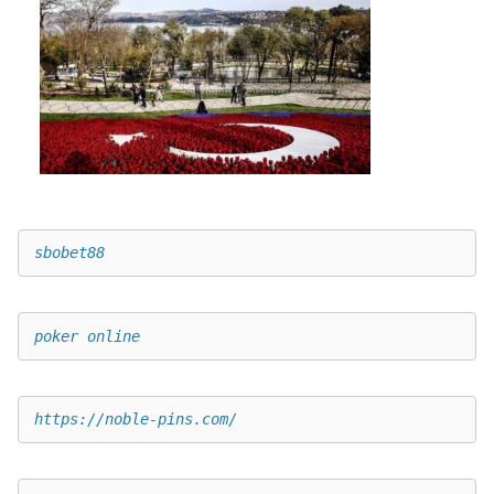
sbobet88
poker online
https://noble-pins.com/