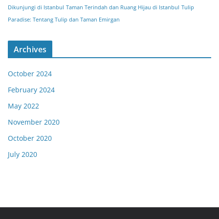
Dikunjungi di Istanbul
Taman Terindah dan Ruang Hijau di Istanbul
Tulip
Paradise: Tentang Tulip dan Taman Emirgan
Archives
October 2024
February 2024
May 2022
November 2020
October 2020
July 2020