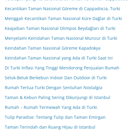
Kecantikan Taman Nasional Göreme di Cappadocia, Turki
Menggali Kecantikan Taman Nasional Küre Dağlar di Turki
Keajaiban Taman Nasional Olimpos Beydağları di Turki
Menyelami Keindahan Taman Nasional Munzur di Turki
Keindahan Taman Nasional Göreme Kapadokya
Keindahan Taman Nasional yang Ada di Turki Saat Ini
Di Turki Inflasi Yang Tinggi Mendorong Penjualan Rumah
Seluk-Beluk Berkebun Indoor Dan Outdoor di Turki
Rumah Tertua Turki Dengan Sentuhan Nostalgia
Taman & Kebun Paling Sering Dikunjungi di Istanbul
Rumah – Rumah Termewah Yang Ada di Turki.
Tulip Paradise: Tentang Tulip dan Taman Emirgan
Taman Terindah dan Ruang Hijau di Istanbul