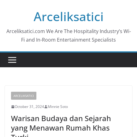
Skip
Arceliksatici
to
content
Arceliksatici.com We Are The Hospitality Industry’s Wi-
Fi and In-Room Entertainment Specialists
ARCELIKSATICI
October 31, 2024
Minnie Soto
Warisan Budaya dan Sejarah
yang Menawan Rumah Khas