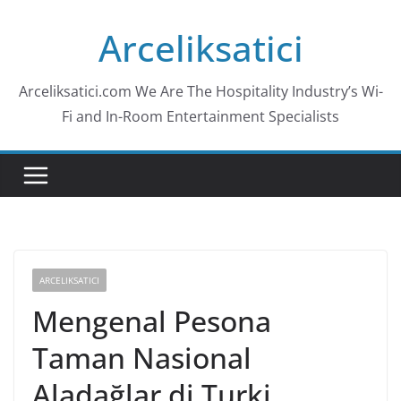
Skip
Arceliksatici
to
content
Arceliksatici.com We Are The Hospitality Industry’s Wi-
Fi and In-Room Entertainment Specialists
ARCELIKSATICI
Mengenal Pesona
Taman Nasional
Aladağlar di Turki