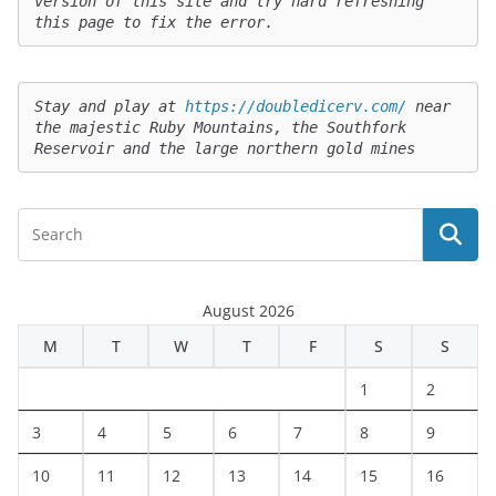
version of this site and try hard refreshing 
this page to fix the error.
Stay and play at 
https://doubledicerv.com/
 near 
the majestic Ruby Mountains, the Southfork 
Reservoir and the large northern gold mines
August 2026
M
T
W
T
F
S
S
1
2
3
4
5
6
7
8
9
10
11
12
13
14
15
16