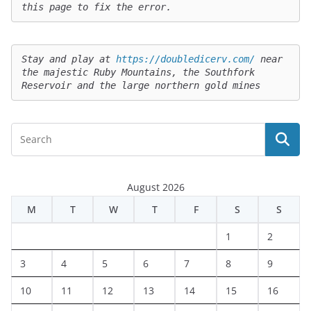
this page to fix the error.
Stay and play at 
https://doubledicerv.com/
 near 
the majestic Ruby Mountains, the Southfork 
Reservoir and the large northern gold mines
August 2026
M
T
W
T
F
S
S
1
2
3
4
5
6
7
8
9
10
11
12
13
14
15
16