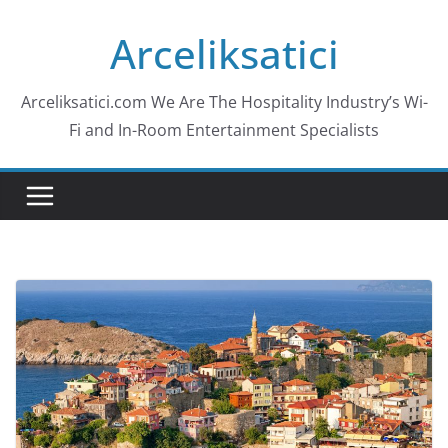
Skip
Arceliksatici
to
content
Arceliksatici.com We Are The Hospitality Industry’s Wi-
Fi and In-Room Entertainment Specialists