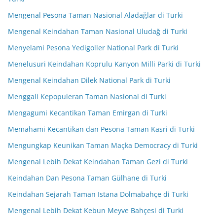
Mengenal Pesona Taman Nasional Aladağlar di Turki
Mengenal Keindahan Taman Nasional Uludağ di Turki
Menyelami Pesona Yedigoller National Park di Turki
Menelusuri Keindahan Koprulu Kanyon Milli Parki di Turki
Mengenal Keindahan Dilek National Park di Turki
Menggali Kepopuleran Taman Nasional di Turki
Mengagumi Kecantikan Taman Emirgan di Turki
Memahami Kecantikan dan Pesona Taman Kasri di Turki
Mengungkap Keunikan Taman Maçka Democracy di Turki
Mengenal Lebih Dekat Keindahan Taman Gezi di Turki
Keindahan Dan Pesona Taman Gülhane di Turki
Keindahan Sejarah Taman Istana Dolmabahçe di Turki
Mengenal Lebih Dekat Kebun Meyve Bahçesi di Turki