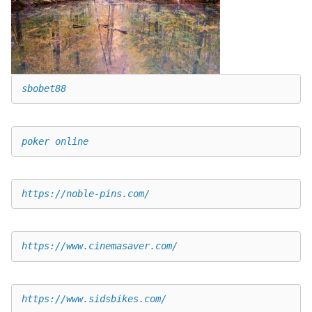
sbobet88
poker online
https://noble-pins.com/
https://www.cinemasaver.com/
https://www.sidsbikes.com/