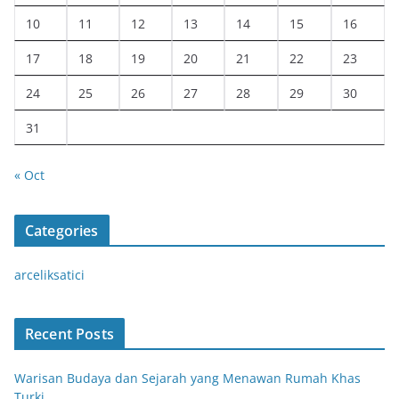
10
11
12
13
14
15
16
17
18
19
20
21
22
23
24
25
26
27
28
29
30
31
« Oct
Categories
arceliksatici
Recent Posts
Warisan Budaya dan Sejarah yang Menawan Rumah Khas
Turki