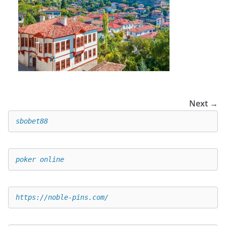
Next →
sbobet88
poker online
https://noble-pins.com/