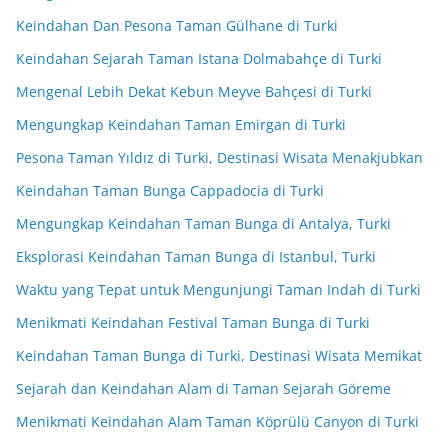
Keindahan Dan Pesona Taman Gülhane di Turki
Keindahan Sejarah Taman Istana Dolmabahçe di Turki
Mengenal Lebih Dekat Kebun Meyve Bahçesi di Turki
Mengungkap Keindahan Taman Emirgan di Turki
Pesona Taman Yıldız di Turki, Destinasi Wisata Menakjubkan
Keindahan Taman Bunga Cappadocia di Turki
Mengungkap Keindahan Taman Bunga di Antalya, Turki
Eksplorasi Keindahan Taman Bunga di Istanbul, Turki
Waktu yang Tepat untuk Mengunjungi Taman Indah di Turki
Menikmati Keindahan Festival Taman Bunga di Turki
Keindahan Taman Bunga di Turki, Destinasi Wisata Memikat
Sejarah dan Keindahan Alam di Taman Sejarah Göreme
Menikmati Keindahan Alam Taman Köprülü Canyon di Turki