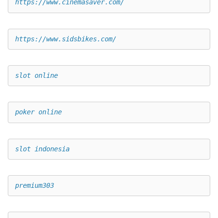
https://www.cinemasaver.com/
https://www.sidsbikes.com/
slot online
poker online
slot indonesia
premium303