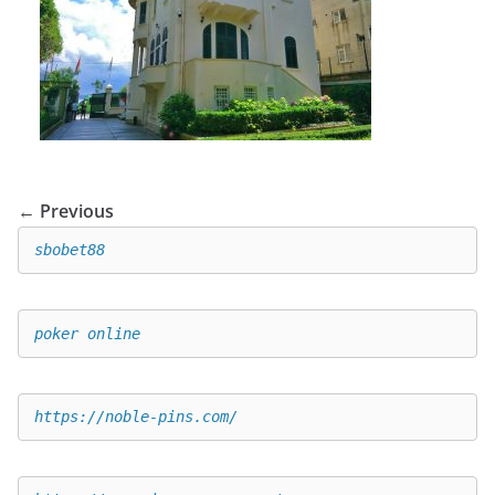
← Previous
sbobet88
poker online
https://noble-pins.com/