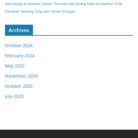
Dikunjungi di Istanbul
Taman Terindah dan Ruang Hijau di Istanbul
Tulip
Paradise: Tentang Tulip dan Taman Emirgan
Archives
October 2024
February 2024
May 2022
November 2020
October 2020
July 2020