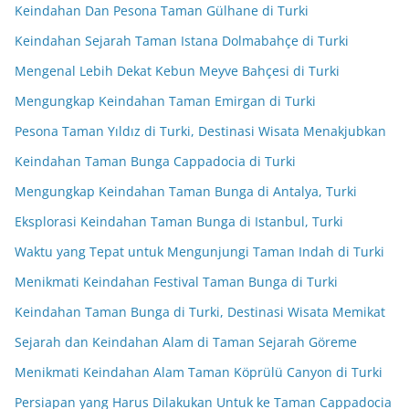
Keindahan Dan Pesona Taman Gülhane di Turki
Keindahan Sejarah Taman Istana Dolmabahçe di Turki
Mengenal Lebih Dekat Kebun Meyve Bahçesi di Turki
Mengungkap Keindahan Taman Emirgan di Turki
Pesona Taman Yıldız di Turki, Destinasi Wisata Menakjubkan
Keindahan Taman Bunga Cappadocia di Turki
Mengungkap Keindahan Taman Bunga di Antalya, Turki
Eksplorasi Keindahan Taman Bunga di Istanbul, Turki
Waktu yang Tepat untuk Mengunjungi Taman Indah di Turki
Menikmati Keindahan Festival Taman Bunga di Turki
Keindahan Taman Bunga di Turki, Destinasi Wisata Memikat
Sejarah dan Keindahan Alam di Taman Sejarah Göreme
Menikmati Keindahan Alam Taman Köprülü Canyon di Turki
Persiapan yang Harus Dilakukan Untuk ke Taman Cappadocia