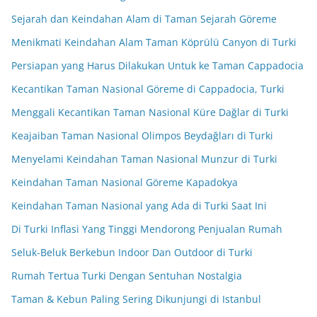
Sejarah dan Keindahan Alam di Taman Sejarah Göreme
Menikmati Keindahan Alam Taman Köprülü Canyon di Turki
Persiapan yang Harus Dilakukan Untuk ke Taman Cappadocia
Kecantikan Taman Nasional Göreme di Cappadocia, Turki
Menggali Kecantikan Taman Nasional Küre Dağlar di Turki
Keajaiban Taman Nasional Olimpos Beydağları di Turki
Menyelami Keindahan Taman Nasional Munzur di Turki
Keindahan Taman Nasional Göreme Kapadokya
Keindahan Taman Nasional yang Ada di Turki Saat Ini
Di Turki Inflasi Yang Tinggi Mendorong Penjualan Rumah
Seluk-Beluk Berkebun Indoor Dan Outdoor di Turki
Rumah Tertua Turki Dengan Sentuhan Nostalgia
Taman & Kebun Paling Sering Dikunjungi di Istanbul