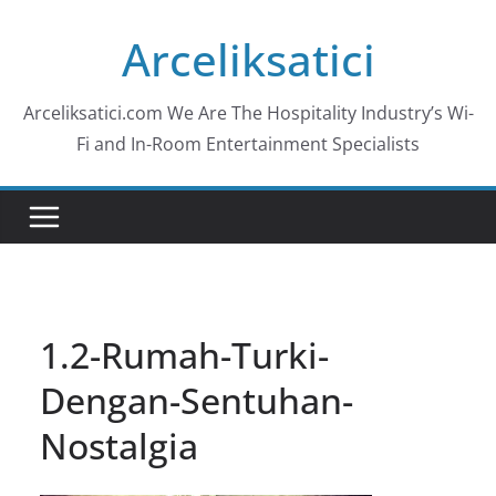
Skip
Arceliksatici
to
content
Arceliksatici.com We Are The Hospitality Industry’s Wi-
Fi and In-Room Entertainment Specialists
1.2-Rumah-Turki-
Dengan-Sentuhan-
Nostalgia