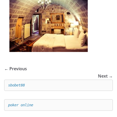
← Previous
Next →
sbobet88
poker online