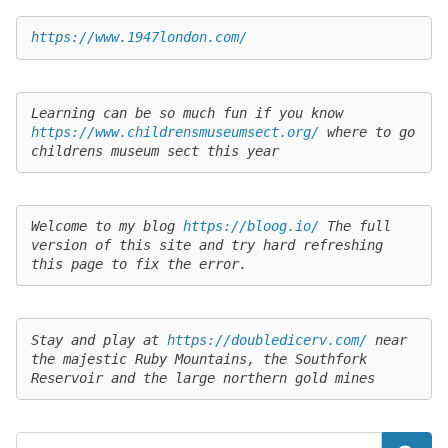
https://www.1947london.com/
Learning can be so much fun if you know 
https://www.childrensmuseumsect.org/
 where to go 
childrens museum sect this year
Welcome to my blog 
https://bloog.io/
 The full 
version of this site and try hard refreshing 
this page to fix the error.
Stay and play at 
https://doubledicerv.com/
 near 
the majestic Ruby Mountains, the Southfork 
Reservoir and the large northern gold mines