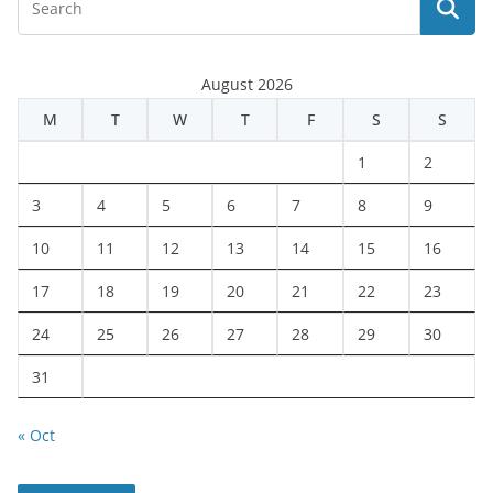
August 2026
M
T
W
T
F
S
S
1
2
3
4
5
6
7
8
9
10
11
12
13
14
15
16
17
18
19
20
21
22
23
24
25
26
27
28
29
30
31
« Oct