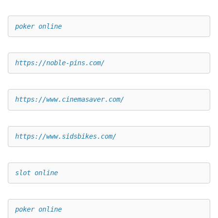
poker online
https://noble-pins.com/
https://www.cinemasaver.com/
https://www.sidsbikes.com/
slot online
poker online