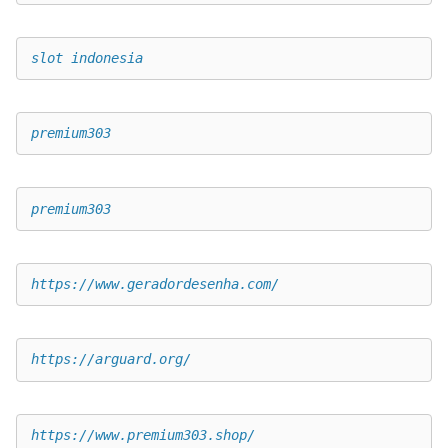
slot indonesia
premium303
premium303
https://www.geradordesenha.com/
https://arguard.org/
https://www.premium303.shop/