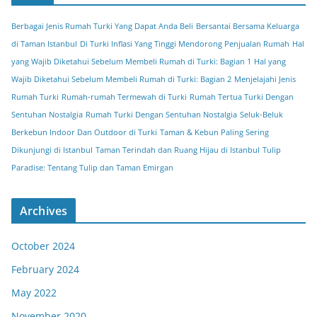
Berbagai Jenis Rumah Turki Yang Dapat Anda Beli
Bersantai Bersama Keluarga
di Taman Istanbul
Di Turki Inflasi Yang Tinggi Mendorong Penjualan Rumah
Hal
yang Wajib Diketahui Sebelum Membeli Rumah di Turki: Bagian 1
Hal yang
Wajib Diketahui Sebelum Membeli Rumah di Turki: Bagian 2
Menjelajahi Jenis
Rumah Turki
Rumah-rumah Termewah di Turki
Rumah Tertua Turki Dengan
Sentuhan Nostalgia
Rumah Turki Dengan Sentuhan Nostalgia
Seluk-Beluk
Berkebun Indoor Dan Outdoor di Turki
Taman & Kebun Paling Sering
Dikunjungi di Istanbul
Taman Terindah dan Ruang Hijau di Istanbul
Tulip
Paradise: Tentang Tulip dan Taman Emirgan
Archives
October 2024
February 2024
May 2022
November 2020